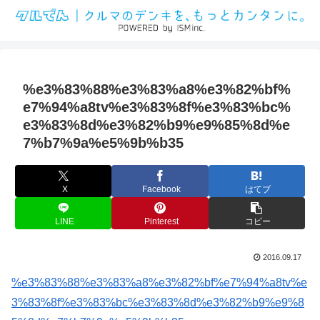
%e3%83%88%e3%83%a8%e3%82%bf%
e7%94%a8tv%e3%83%8f%e3%83%bc%
e3%83%8d%e3%82%b9%e9%85%8d%e
7%b7%9a%e5%9b%b35
X
Facebook
はてブ
LINE
Pinterest
コピー
2016.09.17
%e3%83%88%e3%83%a8%e3%82%bf%e7%94%a8tv%e
3%83%8f%e3%83%bc%e3%83%8d%e3%82%b9%e9%8