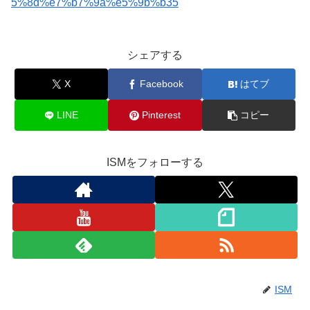
5%8d%e7%b7%9a%e5%9b%b35
シェアする
X
Facebook
はてブ
LINE
Pinterest
コピー
ISMをフォローする
ISM