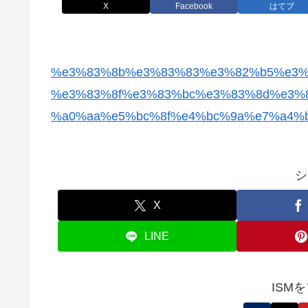
X
Facebook
はてブ
%e3%83%8b%e3%83%83%e3%82%b5%e3%
%e3%83%8f%e3%83%bc%e3%83%8d%e3%
%a0%aa%e5%bc%8f%e4%bc%9a%e7%a4%b
シ
X
LINE
ISM