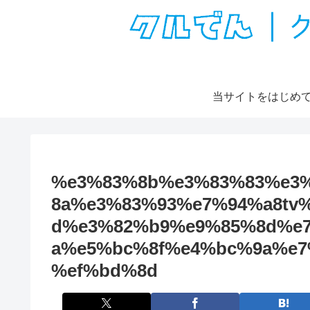
当サイトをはじめ
%e3%83%8b%e3%83%83%e3
8a%e3%83%93%e7%94%a8tv
d%e3%82%b9%e9%85%8d%e
a%e5%bc%8f%e4%bc%9a%e7
%ef%bd%8d