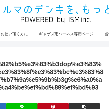
てお使い頂く方に
ギャザズ用ハーネス専用ページ
当
%82%b5%e3%83%b3dop%e3%83%
%e3%83%8f%e3%83%bc%e3%83%8
7%b7%9a%e5%9b%b3g%e6%a0%a
%a4%be%ef%bd%89%ef%bd%93