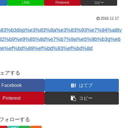
LINE
Pinterest
コピー
2016.11.17
83%b3dop%e3%83%8a%e3%83%93%e7%94%a8tv
82%b9%e9%85%8d%e7%b7%9a%e5%9b%b3g%e6
e%ef%bd%89%ef%bd%93%ef%bd%8d
ェアする
Facebook
はてブ
Pinterest
コピー
をフォローする