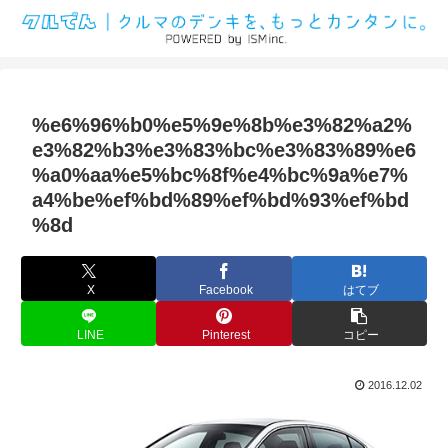
%e6%96%b0%e5%9e%8b%e3%82%a2%
e3%82%b3%e3%83%bc%e3%83%89%e6
%a0%aa%e5%bc%8f%e4%bc%9a%e7%
a4%be%ef%bd%89%ef%bd%93%ef%bd
%8d
X
Facebook
はてブ
LINE
Pinterest
コピー
2016.12.02