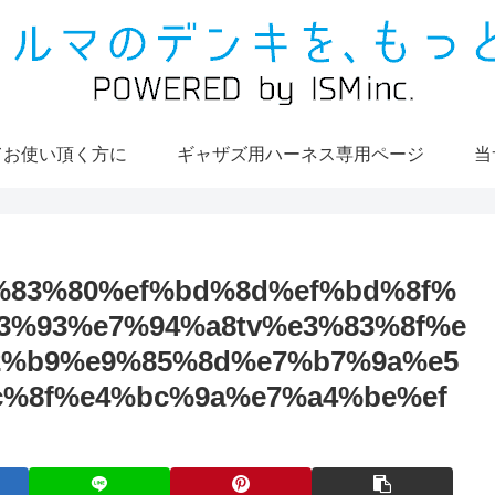
てお使い頂く方に
ギャザズ用ハーネス専用ページ
当
%83%80%ef%bd%8d%ef%bd%8f%
3%93%e7%94%a8tv%e3%83%8f%e
2%b9%e9%85%8d%e7%b7%9a%e5
%8f%e4%bc%9a%e7%a4%be%ef