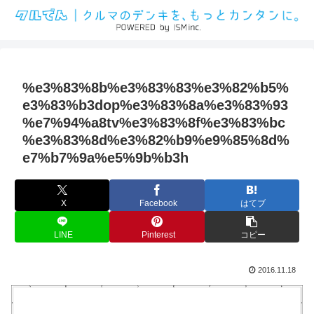
%e3%83%8b%e3%83%83%e3%82%b5%
e3%83%b3dop%e3%83%8a%e3%83%93
%e7%94%a8tv%e3%83%8f%e3%83%bc
%e3%83%8d%e3%82%b9%e9%85%8d%
e7%b7%9a%e5%9b%b3h
X
Facebook
はてブ
LINE
Pinterest
コピー
2016.11.18