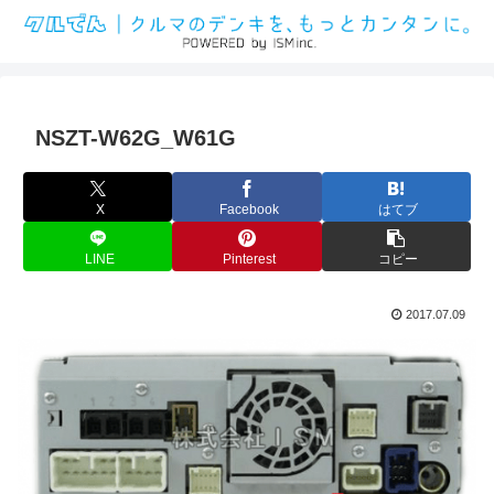
NSZT-W62G_W61G
X
Facebook
はてブ
LINE
Pinterest
コピー
2017.07.09