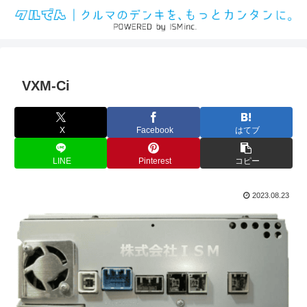
VXM-Ci
X
Facebook
はてブ
LINE
Pinterest
コピー
2023.08.23